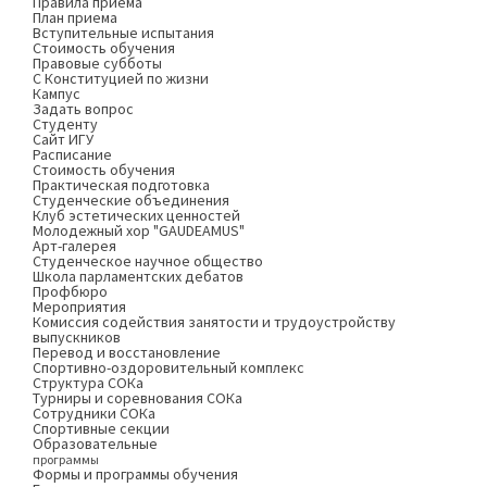
Правила приема
План приема
Вступительные испытания
Стоимость обучения
Правовые субботы
С Конституцией по жизни
Кампус
Задать вопрос
Студенту
Сайт ИГУ
Расписание
Стоимость обучения
Практическая подготовка
Студенческие объединения
Клуб эстетических ценностей
Молодежный хор "GAUDEAMUS"
Арт-галерея
Студенческое научное общество
Школа парламентских дебатов
Профбюро
Мероприятия
Комиссия содействия занятости и трудоустройству
выпускников
Перевод и восстановление
Спортивно-оздоровительный комплекс
Структура СОКа
Турниры и соревнования СОКа
Сотрудники СОКа
Спортивные секции
Образовательные
программы
Формы и программы обучения