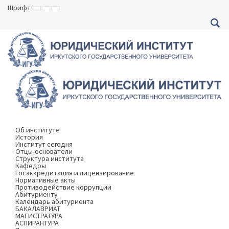
JM
Multipurpose
Шрифт
ВКЛЮЧИТЬ
ВКЛЮЧИТЬ
ВКЛЮЧИТЬ
МАЛЕНЬКИЙ
СТАНДАРТНЫЙ
БОЛЬШОЙ
Education
ШРИФТ
ШРИФТ
ШРИФТ
University
Template
WCAG
template
Об институте
История
Институт сегодня
Отцы-основатели
Структура института
Кафедры
Госаккредитация и лицензирование
Нормативные акты
Противодействие коррупции
Абитуриенту
Календарь абитуриента
БАКАЛАВРИАТ
МАГИСТРАТУРА
АСПИРАНТУРА