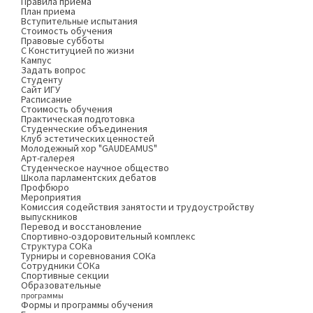
Правила приема
План приема
Вступительные испытания
Стоимость обучения
Правовые субботы
С Конституцией по жизни
Кампус
Задать вопрос
Студенту
Сайт ИГУ
Расписание
Стоимость обучения
Практическая подготовка
Студенческие объединения
Клуб эстетических ценностей
Молодежный хор "GAUDEAMUS"
Арт-галерея
Студенческое научное общество
Школа парламентских дебатов
Профбюро
Мероприятия
Комиссия содействия занятости и трудоустройству
выпускников
Перевод и восстановление
Спортивно-оздоровительный комплекс
Структура СОКа
Турниры и соревнования СОКа
Сотрудники СОКа
Спортивные секции
Образовательные
программы
Формы и программы обучения