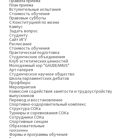
Правила приема
План приема
Вступительные испытания
Стоимость обучения
Правовые субботы
С Конституцией по жизни
Кампус
Задать вопрос
Студенту
Сайт ИГУ
Расписание
Стоимость обучения
Практическая подготовка
Студенческие объединения
Клуб эстетических ценностей
Молодежный хор "GAUDEAMUS"
Арт-галерея
Студенческое научное общество
Школа парламентских дебатов
Профбюро
Мероприятия
Комиссия содействия занятости и трудоустройству
выпускников
Перевод и восстановление
Спортивно-оздоровительный комплекс
Структура СОКа
Турниры и соревнования СОКа
Сотрудники СОКа
Спортивные секции
Образовательные
программы
Формы и программы обучения