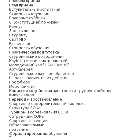
Правила приема
План приема
Вступительные испытания
Стоимость обучения
Правовые субботы
С Конституцией по жизни
Кампус
Задать вопрос
Студенту
Сайт ИГУ
Расписание
Стоимость обучения
Практическая подготовка
Студенческие объединения
Клуб эстетических ценностей
Молодежный хор "GAUDEAMUS"
Арт-галерея
Студенческое научное общество
Школа парламентских дебатов
Профбюро
Мероприятия
Комиссия содействия занятости и трудоустройству
выпускников
Перевод и восстановление
Спортивно-оздоровительный комплекс
Структура СОКа
Турниры и соревнования СОКа
Сотрудники СОКа
Спортивные секции
Образовательные
программы
Формы и программы обучения