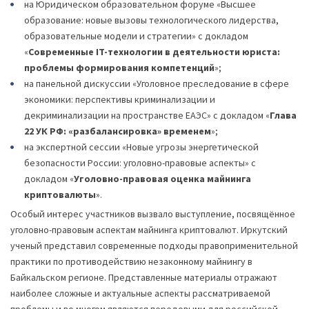
на Юридическом образовательном форуме «Высшее
образование: новые вызовы технологического лидерства,
образовательные модели и стратегии» с докладом
«
Современные IT-технологии в деятельности юриста:
проблемы формирования компетенций
»;
на панельной дискуссии «Уголовное преследование в сфере
экономики: перспективы криминализации и
декриминализации на пространстве ЕАЭС» с докладом «
Глава
22 УК РФ: «разбалансировка» временем
»;
на экспертной сессии «Новые угрозы энергетической
безопасности России: уголовно-правовые аспекты» с
докладом «
Уголовно-правовая оценка майнинга
криптовалюты
».
Особый интерес участников вызвало выступление, посвящённое
уголовно-правовым аспектам майнинга криптовалют. Иркутский
ученый представил современные подходы правоприменительной
практики по противодействию незаконному майнингу в
Байкальском регионе. Представленные материалы отражают
наиболее сложные и актуальные аспекты рассматриваемой