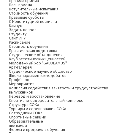
Правила приема
План приема
Вступительные испытания
Стоимость обучения
Правовые субботы
С Конституцией по жизни
Кампус
Задать вопрос
Студенту
Сайт ИГУ
Расписание
Стоимость обучения
Практическая подготовка
Студенческие объединения
Клуб эстетических ценностей
Молодежный хор "GAUDEAMUS"
Арт-галерея
Студенческое научное общество
Школа парламентских дебатов
Профбюро
Мероприятия
Комиссия содействия занятости и трудоустройству
выпускников
Перевод и восстановление
Спортивно-оздоровительный комплекс
Структура СОКа
Турниры и соревнования СОКа
Сотрудники СОКа
Спортивные секции
Образовательные
программы
Формы и программы обучения