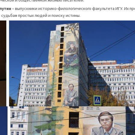
орческой и общественной жизнью писателей.
путин
– выпускники историко-филологического факультета ИГУ. Их п
судьбам простых людей и поиску истины.