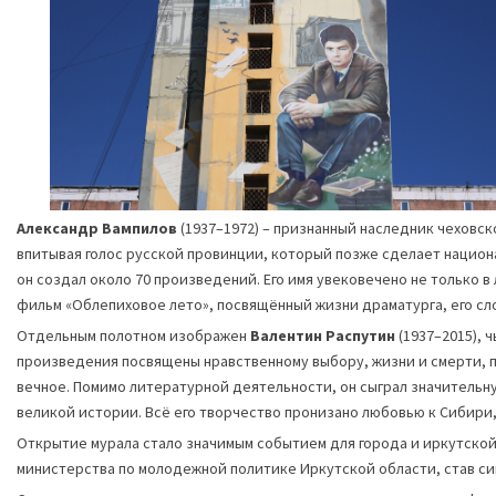
Александр Вампилов
(1937–1972) – признанный наследник чеховск
впитывая голос русской провинции, который позже сделает национа
он создал около 70 произведений. Его имя увековечено не только в
фильм «Облепиховое лето», посвящённый жизни драматурга, его сл
Отдельным полотном изображен
Валентин Распутин
(1937–2015), 
произведения посвящены нравственному выбору, жизни и смерти, п
вечное. Помимо литературной деятельности, он сыграл значительну
великой истории. Всё его творчество пронизано любовью к Сибири,
Открытие мурала стало значимым событием для города и иркутско
министерства по молодежной политике Иркутской области, став с