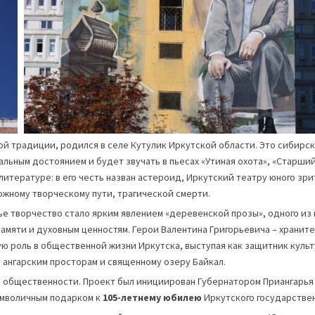
ой традиции, родился в селе Кутулик Иркутской области. Это сибирск
льным достоянием и будет звучать в пьесах «Утиная охота», «Старший
 литературе: в его честь назван астероид, Иркутский театру юного зр
ожному творческому пути, трагической смерти.
чье творчество стало ярким явлением «деревенской прозы», одного из
амяти и духовным ценностям. Герои Валентина Григорьевича – храните
ю роль в общественной жизни Иркутска, выступая как защитник культу
 ангарским просторам и священному озеру Байкал.
й общественности. Проект был инициирован Губернатором Приангарь
имволичным подарком к
105-летнему юбилею
Иркутского государствен