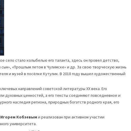
ое село стало колыбелью его таланта, здесь он провел детство,
 сын», «Прошлым летом в Чулимске» и др. За свою творческую жизнь
ителя и музей в посёлке Кутулик. В 2018 году вышел художественный
 ключевых направлений советской литературы XX века. Его
ли духовных ценностей, а его тексты соединяют повседневное и
рного наследия региона, природных богатств родного края, его
я
Игорем Кобзевым
и реализован при активном участии
ного университета.