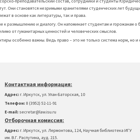
сорско-преподавательский состав, сотрудники и студенты Юридичес
тут. Они становятся незримыми хранителями студенческих лет будущи
ежат в основе как литературы, так и права.
 к размышлению и диалогу. Он напоминает студентам и горожанам о б
елимо от гуманитарных ценностей и человеческих смыслов.
иры особенно важны. Ведь право – это не только система норм, но и
Контактная информация:
Адрес:
г. Иркутск, ул. Улан-Баторская, 10
Телефон:
8 (3952) 52-11-91
Е-mail:
secretar@law.isu.ru
Отборочная комиссия:
Адрес:
г. Иркутск, ул. Лермонтова, 124, Научная библиотека ИГУ
им. В.Г. Распутина, ауд. 215.