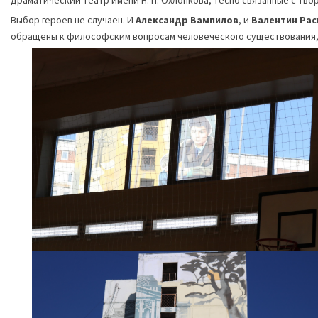
драматический театр имени Н. П. Охлопкова, тесно связанные с тв
Выбор героев не случаен. И
Александр Вампилов
, и
Валентин Рас
обращены к философским вопросам человеческого существования, 