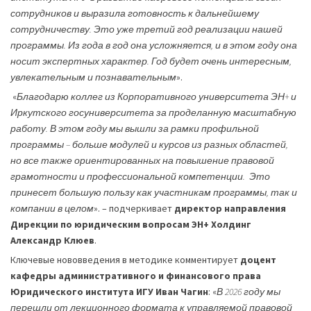
сотрудников и выразила готовность к дальнейшему
сотрудничеству. Это уже третий год реализации нашей
программы. Из года в год она усложняется, и в этом году она
носит экспертных характер. Год будет очень интересным,
увлекательным и познавательным
».
«
Благодарю коллег из Корпоративного университета ЭН+ и
Иркутского госуниверситета за проделанную масштабную
работу. В этом году мы вышли за рамки профильной
программы – больше модулей и курсов из
разных
областей,
но
все также
ориентированных
на
повышение
правовой
грамотности
и
профессиональной
компетенции.
Это
принесет
большую
пользу
как
участникам
программы,
так
и
компании
в
целом
». – подчеркивает
директор направления
Дирекции по юридическим вопросам ЭН+ Холдинг
Александр Клюев
.
Ключевые нововведения в методике комментирует
доцент
кафедры административного и финансового права
Юридического института ИГУ
Иван Чагин
: «
В 2026 году мы
перешли от лекционного формата к управляемой правовой