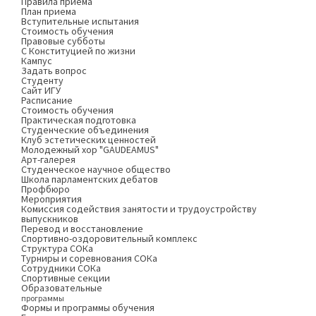
Правила приема
План приема
Вступительные испытания
Стоимость обучения
Правовые субботы
С Конституцией по жизни
Кампус
Задать вопрос
Студенту
Сайт ИГУ
Расписание
Стоимость обучения
Практическая подготовка
Студенческие объединения
Клуб эстетических ценностей
Молодежный хор "GAUDEAMUS"
Арт-галерея
Студенческое научное общество
Школа парламентских дебатов
Профбюро
Мероприятия
Комиссия содействия занятости и трудоустройству
выпускников
Перевод и восстановление
Спортивно-оздоровительный комплекс
Структура СОКа
Турниры и соревнования СОКа
Сотрудники СОКа
Спортивные секции
Образовательные
программы
Формы и программы обучения