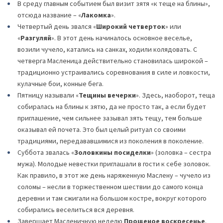
В среду главным событием был визит зятя «к теще на блины»,
отсюда название – «
Лакомка
».
Четвертый день звался «
Широкий четверток
» или
«
Разгуляй
». В этот день начиналось основное веселье,
возили чучело, катались на санках, ходили колядовать. С
четверга Масленица действительно становилась широкой –
традиционно устраивались соревнования в силе и ловкости,
кулачные бои, конные бега.
Пятницу называли «
Тещины вечерки
». Здесь, наоборот, теща
собиралась на блины к зятю, да не просто так, а если будет
приглашение, чем сильнее зазывал зять тещу, тем больше
оказывал ей почета. Это был целый ритуал со своими
традициями, передававшимися из поколения в поколение.
Суббота звалась «
Золовкины посиделки
» (золовка – сестра
мужа). Молодые невестки приглашали в гости к себе золовок.
Как правило, в этот же день наряженную Маслену – чучело из
соломы – несли в торжественном шествии до самого конца
деревни и там сжигали на большом костре, вокруг которого
собирались веселиться вся деревня.
Завершает Масленичную неделю
Прощеное воскресенье
.