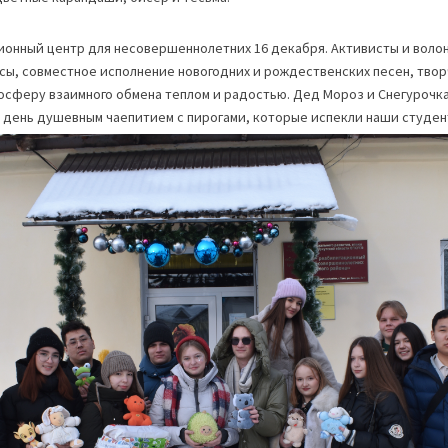
онный центр для несовершеннолетних 16 декабря. Активисты и воло
сы, совместное исполнение новогодних и рождественских песен, твор
осферу взаимного обмена теплом и радостью. Дед Мороз и Снегурочк
день душевным чаепитием с пирогами, которые испекли наши студен