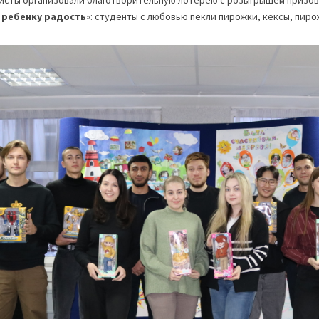
ристы организовали благотворительную лотерею с розыгрышем призов
 ребенку радость
»: студенты с любовью пекли пирожки, кексы, пир