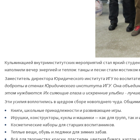
Кульминацией внутриинститутских мероприятий стал яркий студен
наполнили вечер энергией и теплом: танцы и песни стали мостико
Заместитель директора Юридического института ИГУ по воспитат
доброты в стенах Юридического института ИГУ. Она объединяе
этом нуждаются. Их сияющие глаза и искренние улыбки – луч
Эти усилия воплотились в щедром сборе новогоднего чуда. Общими
Книги, школьные принадлежности и развивающие игры.
Игрушки, конструкторы, куклы и машинки — как для групп, так и
Косметические наборы для старших воспитанников.
Теплые вещи, обувь и ледянки для зимних забав.
Всё для творчества: краски, пластилин, цветная бумага, картон,