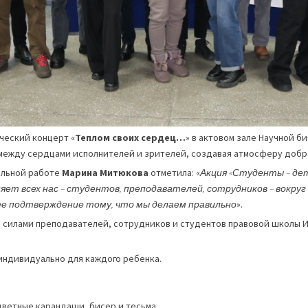
ческий концерт «
Теплом своих сердец…
» в актовом зале Научной б
м между сердцами исполнителей и зрителей, создавая атмосферу добр
ельной работе
Марина Митюкова
отметила: «
Акция «Студенты – дет
т всех нас – студентов, преподавателей, сотрудников – вокруг
шее подтверждение тому, что мы делаем правильно
».
 силами преподавателей, сотрудников и студентов правовой школы И
 индивидуально для каждого ребенка.
 цветные карандаши, бисер и тесьма.