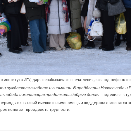
о института ИГУ, даря незабываемые впечатления, как подшефным во
ети нуждаются в заботе и внимании. В преддверии Нового года и 
щая победа и мотивация продолжать добрые дела
». – поделился ст
 в периоды испытаний именно взаимопомощь и поддержка становятся г
орое помогает преодолеть трудности.