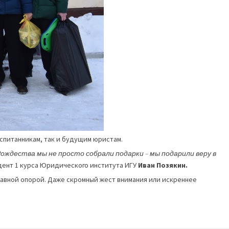
спитанникам, так и будущим юристам.
Рождества мы не просто собрали подарки – мы подарили веру в
удент 1 курса Юридического института ИГУ
Иван Позякин.
лавной опорой. Даже скромный жест внимания или искреннее